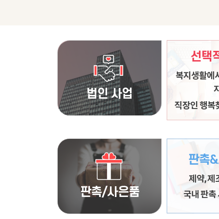
선택적
복지생활에서
복지생활에서
공공기관, 공기업,
지
법인 사업
임직원 복
직장인 행복
판촉&
국내 판촉
전자, 제약, 금융
제약, 제
촉물
판촉/사은품
국내 판촉 
업종별/기업별 맞