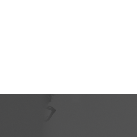
10~15년 이상 된 아파트 단지를 먼저 공략한다. 이들 지역
은 '인테리어는 교체하고 싶지만 목돈이 부담스러운' 주민
이 많기 때문이다. 1월부터 핵심 단지에서 시범 운영을 시
작하고, 서울 전역 및 수도권까지 사업 영역을 넓힐 예정이
다.비즈마켓 허탁 대표는 "부동산 담보 기반이라 채권 관리
의 안정성이 높고, 시공과 운영은 전문 파트너에 맡겨 리스
크를 최소화했다"며 "기존 렌탈 시장에 없던 새로운 카테고
리를 개척하며 주거 구독 시장을 선도할 것"이라고 밝혔다.
김남석 이해라이프스타일 대표는 "가구 구독에서 쌓은 노
하우를 인테리어 시장으로 확장하게 됐다"며 "목돈 부담 없
이 집을 새것처럼 바꾸고 싶은 아파트 주민들에게 새로운
선택지를 제공할 것"이라고 말했다. 홍보경 기자
2026.01.16 17:22출처 : 머니투데이
(https://www.mt.co.kr/industry/2026/01/16/202601160
9480866435)