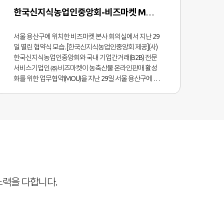
한국신지식농업인중앙회-비즈마켓 MOU 체결
서울 용산구에 위치한 비즈마켓 본사 회의실에서 지난 29
일 열린 협약식 모습. [한국신지식농업인중앙회 제공](사)
한국신지식농업인중앙회와 국내 기업간거래(B2B) 전문
서비스기업인 ㈜ 비즈마켓이 농축산물 온라인판매 활성
화를 위한 업무협약(MOU)을 지난 29일 서울 용산구에 위
치한 비즈마켓 본사 회의 실에서 체결했다.이날 MOU는 한
국신지식농업인중앙회와 B2B 전문 서비스기업인 비즈마
켓이 국내산 우수 농축산물 공급 확대와 한국신지식농업
인 회원들의 온라인 커머스 판로지원 등을 위해 상호협력
하기 위해 체결했다. 이번 협약을 통해 두 기관은 내년 1월
부터 다양한 분야에서 활동하고 있는 신지식농업인 회원
들의 온라인 커머스 판로지원을 추진하고 한국 농업부문
명인이라 할 수 있는 신지식농업인들이 생산, 가 공하는 우
수한 농축산물을 주력으로 구성하는 전문몰을 구축하는
노력을 다합니다.
등 다양한 분야에서 협력할 예정이다.비즈마켓(구 인터파
크 비즈마켓)은 복지몰, 판촉사업, 산업재(MRO) 공급 등의
서비스를 제공하는 B2B 비즈니스 플랫폼 전문기업으로
700개 이상의 고객회원사를 확보하고 있으며, 연간 이용