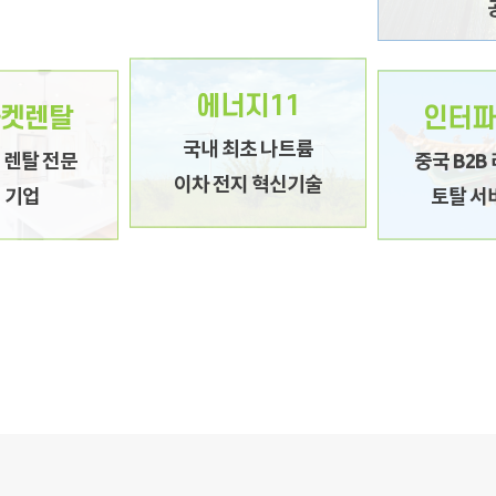
탈 전문 NO.1 기
국내 최초 나트륨 이차 전지 혁
중국 B2B 라
에너지11
켓렌탈
인터파
업
신기술
비
국내 최초 나트륨
G 렌탈 전문
중국 B2B
분야 렌탈 서비스
특화된 성능과 가격경쟁력 확보
중국 물류배송 시
이차 전지 혁신기술
1 기업
토탈 서
및
유
나트륨 전지와 ESS와의 접목
업 제품 발굴
IT 인프라를 