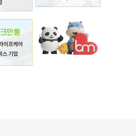
공
이프케어 토탈 서
프리미엄 헬스케어 솔루션
크만통
줄기세포 배양 센터, 해외 의료 마
스
케팅
 라이프케어
스템, 온오프라인
MSO 사업 (병원경영관리)
비스 기업
통
통한 글로벌 사업