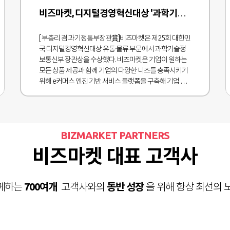
비즈마켓, 디지털경영혁신대상 '과학기술정보통신부 장관상' 수상
[ 부총리 겸 과기정통부장관賞]비즈마켓은 제25회 대한민
국 디지털경영혁신대상 유통·물류 부문에서 과학기술정
보통신부 장관상을 수상했다. 비즈마켓은 기업이 원하는
모든 상품 제공과 함께 기업의 다양한 니즈를 충족시키기
위해 e커머스 엔진 기반 서비스 플랫폼을 구축해 기업 판
촉몰, 대외 선물, 임직원 복지몰, 사무실 및 공장용 유지·보
수·정비(MRO) 상품 등 기업 운영에 필요한 모든 상품을 효
율적으로 공급하고 있다. 이를 통해 단순한 유통을 넘어 파
트너 기업의 비즈니스 경쟁력과 효율성을 높이는 통합 유
BIZMARKET PARTNERS
통 파트너로 자리매김하고 있다.인공지능(AI) 기반 기술로
시장과 소비자의 움직임을 분석하고 그 결과를 바탕으로
비즈마켓 대표 고객사
최적의 상품과 서비스를 제안한다. 수십 년간 축적된 빅데
이터 분석 및 상품 학습 시스템을 통해 트렌드 변화에 선제
적으로 대응하며, 소비자 패턴을 예측하고 차세대 상품 소
께하는
700여개
고객사와의
동반 성장
을 위해 항상 최선의 
싱 전략을 수립함으로써 기업 고객에게 새로운 가치를 제
공한다. 안선제 기자 ahn.sunje@mk.co.kr