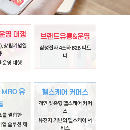
운영 대행
, 창립기념일 등
브랜드유통&운영
삼성전자 4스타 B2B 파트너
), 창립기념일
즌별
삼성전자 4스타 B2B 파트
국내외 유명브랜드 런칭을 통해
등
너
검증된 제품과 가격 경쟁력 제공
물신청몰 운영
 운영 대행
업몰 운영 대행
 MRO 유
헬스케어 커머스
개인 맞춤형 헬스케어 푸쉬앱
소를 결합한
개인 맞춤형 헬스케어 커머
통
서비스
스
업 솔루션 제공
소를 결합한
유전자를 바탕으로한
 및 전문산업재 공
유전자 기반의 헬스케어 서
업 솔루션 제
까지
개인 맞춤형 헬스케어 솔루션 제공
비스