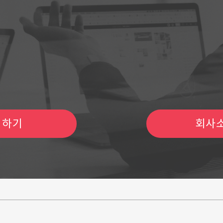
 바로
비즈마켓
과 함께
제휴문의 1661 - 8889
운영시간
09:00 ~ 18:00
(토,일,공휴일 휴무)
의하기
회사