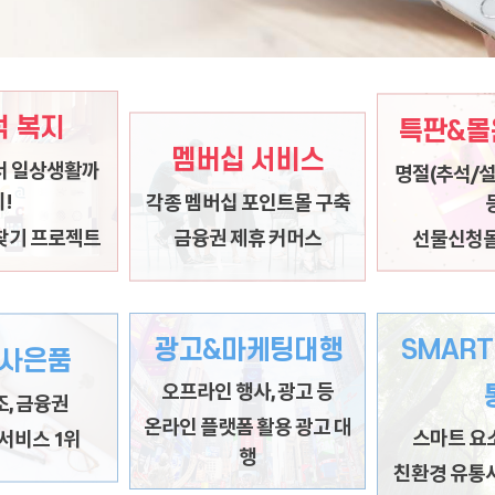
 복지
특판&몰
자체 회원을 보유한 기업의 회
명절(추석/설)
 일상생활까지
멤버십 서비스
 일상생활까
명절(추석/설
원에게
시
 민간기업, 그룹사
!
각종 멤버십 포인트몰 구축
등
편리한 일상과 쇼핑의 즐거움
각종 특판 선
지몰 운영
금융권 제휴 커머스
찾기 프로젝트
선물신청몰
제공
고객사 맞춤 기
기업과 회원간의 긴밀한 관계 지원
광고&마케팅대행
SMART
사은품
 서비스 1위
오프라인 행사&광고 등
스마트 요
오프라인 행사, 광고 등
사 등 사은품 및 판
온라인 플랫폼을 활용한 마케
조, 금융권
 제작
친환경 유통사
팅 대행
온라인 플랫폼 활용 광고 대
서비스 1위
스마트 요
춤식 판촉몰 구축
각종 부자재 유통
CREATIVE COMMUNICATION
행
친환경 유통사
급망